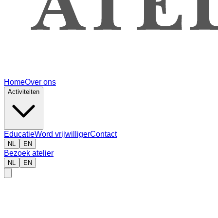
Home
Over ons
Activiteiten
Educatie
Word vrijwilliger
Contact
NL
EN
Bezoek atelier
NL
EN